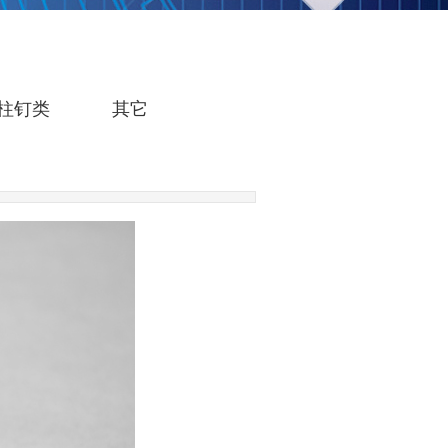
柱钉类
其它